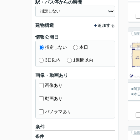
駅・バス停からの時間
建物構造
追加する
新築
情報公開日
指定しない
本日
3日以内
1週間以内
画像・動画あり
画像あり
■耐
■本
動画あり
パノラマあり
条件
新築
条件