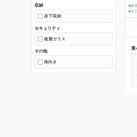
収納
■耐
■本
床下収納
セキュリティ
複層ガラス
東
その他
南向き