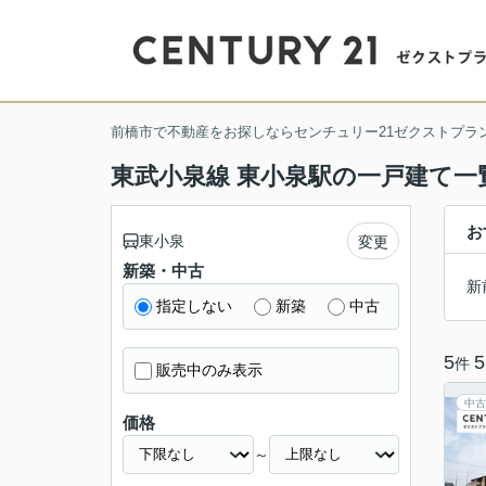
前橋市で不動産をお探しならセンチュリー21ゼクストプラ
東武小泉線 東小泉駅の一戸建て一
お
東小泉
変更
新築・中古
新
指定しない
新築
中古
5
5
件
販売中のみ表示
中古
価格
～