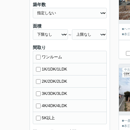
築年数
面積
■ヘ
～
■本
間取り
ワンルーム
1K/1DK/1LDK
中古
2K/2DK/2LDK
3K/3DK/3LDK
4K/4DK/4LDK
5K以上
■一
■本