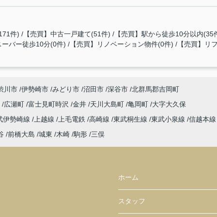
71件)
【売買】中古一戸建て(51件)
【売買】駅から徒歩10分以内(35
ーバー徒歩10分(0件)
【売買】リノベーション物件(0件)
【売買】リフ
渋川市
伊勢崎市
みどり市
沼田市
深谷市
北群馬郡吉岡町
宿
広瀬町
富士見町時沢
金井
天川大島町
亀岡町
大字大久保
武伊勢崎線
上越線
上毛電鉄
高崎線
東武桐生線
東武小泉線
信越本
谷
前橋大島
城東
木崎
駒形
三俣
ホーム
スタッフ