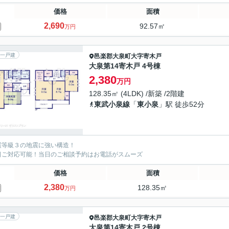
価格
面積
2,690
92.57㎡
万円
一戸建
邑楽郡大泉町
大字寄木戸
大泉第14寄木戸 4号棟
2,380
万円
128.35㎡ (4LDK) /新築 /2階建
東武小泉線
「
東小泉
」駅 徒歩52分
震等級３の地震に強い構造！
日ご対応可能！当日のご相談予約はお電話がスムーズ
価格
面積
2,380
128.35㎡
万円
一戸建
邑楽郡大泉町
大字寄木戸
大泉第14寄木戸 2号棟