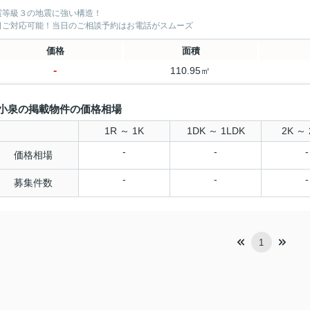
震等級３の地震に強い構造！
日ご対応可能！当日のご相談予約はお電話がスムーズ
価格
面積
-
110.95㎡
小泉の掲載物件の価格相場
1R ～ 1K
1DK ～ 1LDK
2K ～ 
-
-
-
価格相場
-
-
-
募集件数
1