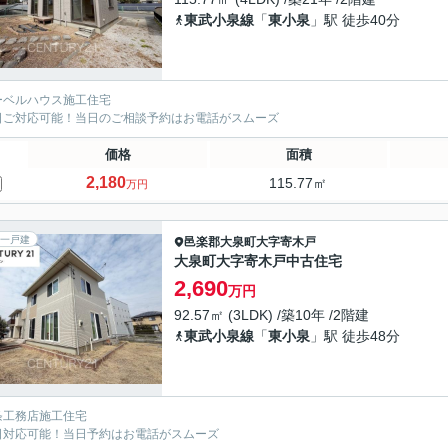
東武小泉線
「
東小泉
」駅 徒歩40分
ーベルハウス施工住宅
日ご対応可能！当日のご相談予約はお電話がスムーズ
価格
面積
2,180
115.77㎡
万円
一戸建
邑楽郡大泉町
大字寄木戸
大泉町大字寄木戸中古住宅
2,690
万円
92.57㎡ (3LDK) /築10年 /2階建
東武小泉線
「
東小泉
」駅 徒歩48分
条工務店施工住宅
日対応可能！当日予約はお電話がスムーズ