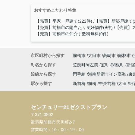
おすすめこだわり特集
【売買】平家一戸建て(222件)
【売買】新築戸建て(1
【売買】前橋市の陽当たり良好物件(9件)
【売買】ス
【売買】前橋市の仲介手数料無料(0件)
市区町村から探す
前橋市
太田市
高崎市
館林市
町名から探す
笠懸町阿左美
宝町
関根町
新
沿線から探す
両毛線
湘南新宿ライン高海
東
駅から探す
新前橋
前橋
中央前橋
太田
細
センチュリー21ゼクストプラン
〒371-0802
群馬県前橋市天川町2-7
営業時間：
10：00～19：00