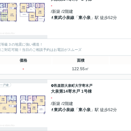
-
/新築 /2階建
東武小泉線
「
東小泉
」駅 徒歩52分
震等級３の地震に強い構造！
日ご対応可能！当日のご相談予約はお電話がスムーズ
価格
面積
-
122.55㎡
一戸建
邑楽郡大泉町
大字寄木戸
大泉第14寄木戸 1号棟
-
/新築 /2階建
東武小泉線
「
東小泉
」駅 徒歩52分