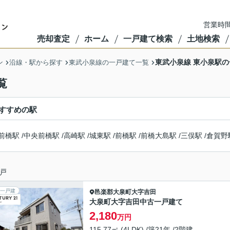
営業時間
売却査定
ホーム
一戸建て検索
土地検索
東武小泉線 東小泉駅
ン
沿線・駅から探す
東武小泉線の一戸建て一覧
覧
すすめの駅
前橋駅
/
中央前橋駅
/
高崎駅
/
城東駅
/
前橋駅
/
前橋大島駅
/
三俣駅
/
倉賀野
戸
一戸建
邑楽郡大泉町
大字吉田
大泉町大字吉田中古一戸建て
2,180
万円
115.77㎡ (4LDK) /築21年 /2階建