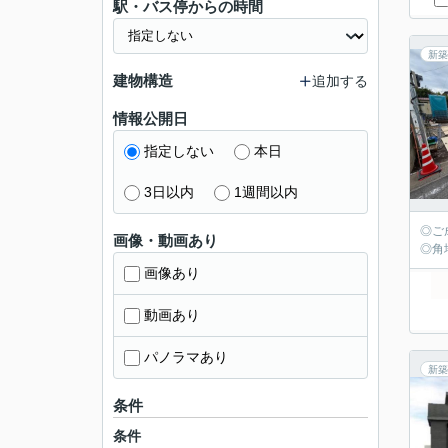
駅・バス停からの時間
新築
建物構造
追加する
情報公開日
指定しない
本日
3日以内
1週間以内
◎ご
画像・動画あり
◎角
画像あり
動画あり
パノラマあり
新築
条件
条件