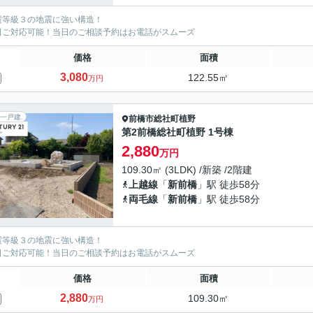
震等級３の地震に強い構造！
日ご対応可能！当日のご相談予約はお電話がスムーズ
価格
面積
3,080
122.55㎡
万円
一戸建
前橋市
総社町植野
第2前橋総社町植野 1号棟
2,880
万円
109.30㎡ (3LDK) /新築 /2階建
上越線
「
新前橋
」駅 徒歩58分
両毛線
「
新前橋
」駅 徒歩58分
震等級３の地震に強い構造！
日ご対応可能！当日のご相談予約はお電話がスムーズ
価格
面積
2,880
109.30㎡
万円