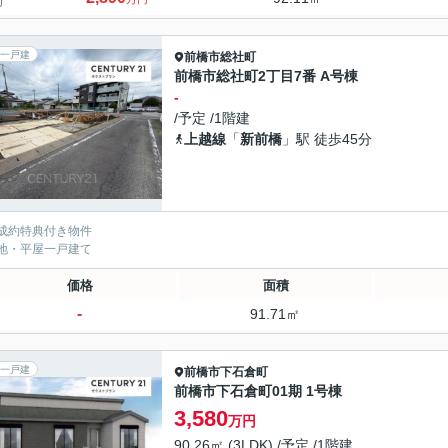
一戸建
前橋市
総社町
前橋市総社町2丁目7番 A号棟
-
/予定 /1階建
上越線
「
新前橋
」駅 徒歩45分
成約特典付き物件
地・平屋一戸建て
価格
面積
-
91.71㎡
一戸建
前橋市
下石倉町
前橋市下石倉町01期 1号棟
3,580
万円
90.26㎡ (3LDK) /予定 /1階建