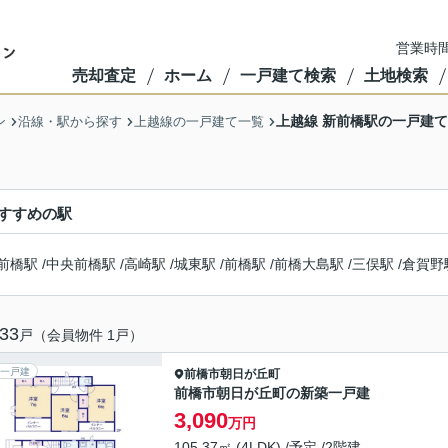
営業時間
売却査定
ホーム
一戸建て検索
土地検索
上越線 新前橋駅の一戸建
ン
沿線・駅から探す
上越線の一戸建て一覧
すすめの駅
前橋駅
/
中央前橋駅
/
高崎駅
/
城東駅
/
前橋駅
/
前橋大島駅
/
三俣駅
/
倉賀野
33
戸（会員物件 1戸）
一戸建
前橋市
朝日が丘町
前橋市朝日が丘町の新築一戸建
3,090
万円
105.37㎡ (4LDK) /予定 /2階建