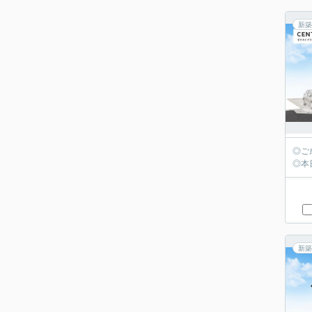
新築
◎ご
◎本
新築