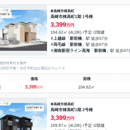
一戸建
高崎市
棟高町
高崎市棟高町1期 1号棟
3,399
万円
104.62㎡ (4LDK) /予定 /2階建
上越線
「
新前橋
」駅 徒歩57分
両毛線
「
新前橋
」駅 徒歩57分
湘南新宿ライン高海
「
新前橋
」駅 徒歩57
成約特典付き物件
日対応可能！当日予約はお電話がスムーズ
価格
面積
3,399
104.62㎡
万円
一戸建
高崎市
棟高町
高崎市棟高町1期 2号棟
3,399
万円
109.87㎡ (4LDK) /予定 /2階建