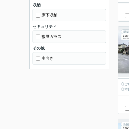
収納
床下収納
セキュリティ
新築
複層ガラス
その他
南向き
◎ご
◎本
新築