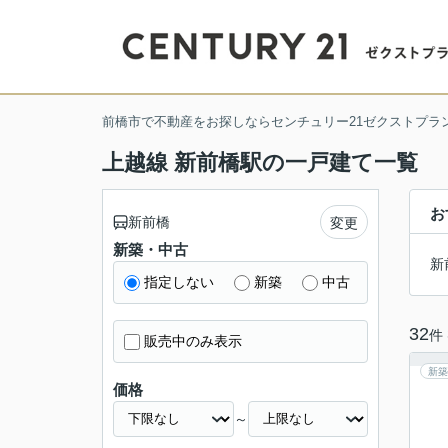
前橋市で不動産をお探しならセンチュリー21ゼクストプラ
上越線 新前橋駅の一戸建て一覧
お
新前橋
変更
新築・中古
新
指定しない
新築
中古
32
件
販売中のみ表示
新築
価格
～