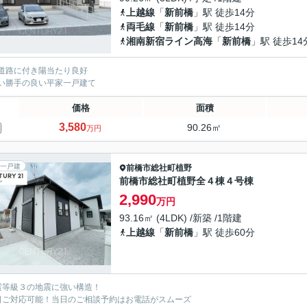
上越線
「
新前橋
」駅 徒歩14分
両毛線
「
新前橋
」駅 徒歩14分
湘南新宿ライン高海
「
新前橋
」駅 徒歩14
道路に付き陽当たり良好
い勝手の良い平家一戸建て
価格
面積
3,580
90.26㎡
万円
一戸建
前橋市
総社町植野
前橋市総社町植野全４棟４号棟
2,990
万円
93.16㎡ (4LDK) /新築 /1階建
上越線
「
新前橋
」駅 徒歩60分
震等級３の地震に強い構造！
日ご対応可能！当日のご相談予約はお電話がスムーズ