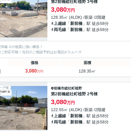
第2前橋総社町植野 3号棟
3,080
万円
128.35㎡ (4LDK) /新築 /2階建
上越線
「
新前橋
」駅 徒歩58分
両毛線
「
新前橋
」駅 徒歩58分
震等級３の地震に強い構造！
日ご対応可能！当日のご相談予約はお電話がスムーズ
価格
面積
3,080
128.35㎡
万円
一戸建
前橋市
総社町植野
第2前橋総社町植野 2号棟
3,080
万円
122.55㎡ (4LDK) /新築 /2階建
上越線
「
新前橋
」駅 徒歩58分
両毛線
「
新前橋
」駅 徒歩58分