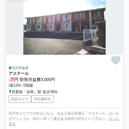
渋川市金井
アステール
-万円
管理/共益費3,000円
/築13年 /2階建
吾妻線「金島」駅 徒歩38分
防犯カメラ
浄化槽排水
渋川市エリアでの住まいなら、住み心地も快適な「アステール」はいか
がでしょうか。味わい深くて趣きある物件が好きという方はこ...
もっと
見る