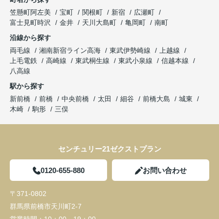
笠懸町阿左美
宝町
関根町
新宿
広瀬町
富士見町時沢
金井
天川大島町
亀岡町
南町
沿線から探す
両毛線
湘南新宿ライン高海
東武伊勢崎線
上越線
上毛電鉄
高崎線
東武桐生線
東武小泉線
信越本線
八高線
駅から探す
新前橋
前橋
中央前橋
太田
細谷
前橋大島
城東
木崎
駒形
三俣
センチュリー21ゼクストプラン
0120-655-880
お問い合わせ
〒371-0802
群馬県前橋市天川町2-7