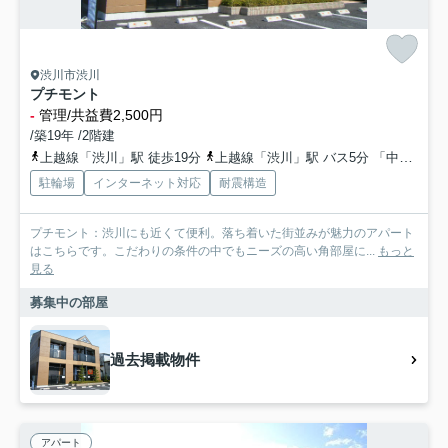
渋川市渋川
プチモント
-
管理/共益費2,500円
/築19年 /2階建
上越線「渋川」駅 徒歩19分
上越線「渋川」駅 バス5分 「中央公民館前」 停歩8分
駐輪場
インターネット対応
耐震構造
プチモント：渋川にも近くて便利。落ち着いた街並みが魅力のアパート
はこちらです。こだわりの条件の中でもニーズの高い角部屋に...
もっと
見る
募集中の部屋
過去掲載物件
アパート