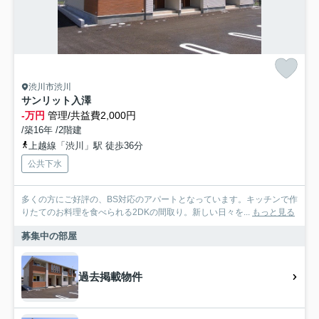
渋川市渋川
サンリット入澤
-万円
管理/共益費2,000円
/築16年 /2階建
上越線「渋川」駅 徒歩36分
公共下水
多くの方にご好評の、BS対応のアパートとなっています。キッチンで作
りたてのお料理を食べられる2DKの間取り。新しい日々を...
もっと見る
募集中の部屋
過去掲載物件