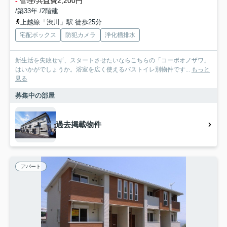
-
管理/共益費2,200円
/築33年 /2階建
上越線「渋川」駅 徒歩25分
宅配ボックス
防犯カメラ
浄化槽排水
新生活を失敗せず、スタートさせたいならこちらの「コーポオノザワ」
はいかがでしょうか。浴室を広く使えるバストイレ別物件です...
もっと
見る
募集中の部屋
過去掲載物件
アパート