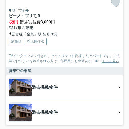
渋川市金井
ピーノ・プリモＢ
-万円
管理/共益費3,000円
/築17年 /2階建
吾妻線「金島」駅 徒歩38分
駐輪場
浄化槽排水
TVインターフォン付きの、セキュリティに配慮したアパートです。ご夫
婦でお住まいを希望される方は、部屋数にも余裕ある2DK...
もっと見る
募集中の部屋
過去掲載物件
過去掲載物件