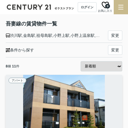
0
ログイン
お気に入り
吾妻線の賃貸物件一覧
渋川駅,金島駅,祖母島駅,小野上駅,小野上温泉駅,市城駅,中之条駅,群馬原町駅,郷原駅,矢倉駅,岩島駅,川原湯温泉駅,長野原草津口駅,群馬大津駅,羽根尾駅,袋倉駅,万座・鹿沢口駅,大前駅
変更
条件から探す
変更
8
棟
11
件
アパート