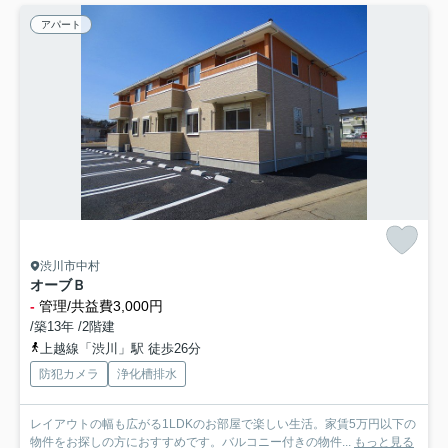
アパート
渋川市中村
オーブＢ
-
管理/共益費3,000円
/築13年 /2階建
上越線「渋川」駅 徒歩26分
防犯カメラ
浄化槽排水
レイアウトの幅も広がる1LDKのお部屋で楽しい生活。家賃5万円以下の
物件をお探しの方におすすめです。バルコニー付きの物件...
もっと見る