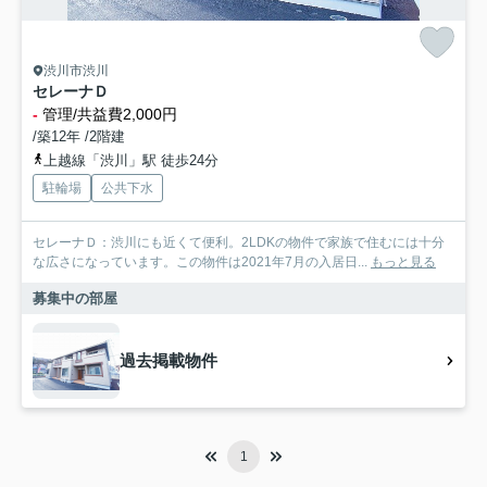
渋川市渋川
セレーナＤ
-
管理/共益費2,000円
/築12年 /2階建
上越線「渋川」駅 徒歩24分
駐輪場
公共下水
セレーナＤ：渋川にも近くて便利。2LDKの物件で家族で住むには十分
な広さになっています。この物件は2021年7月の入居日...
もっと見る
募集中の部屋
過去掲載物件
1