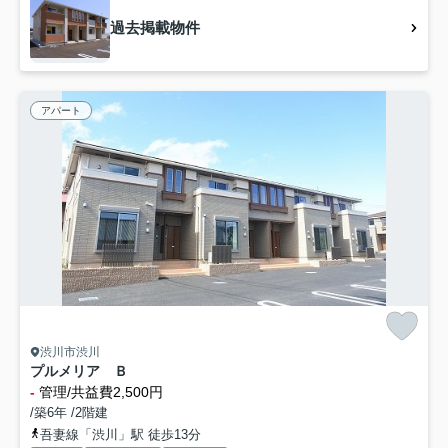
過去掲載物件
アパート
渋川市渋川
プルメリア Ｂ
-
管理/共益費2,500円
/築6年 /2階建
吾妻線「渋川」駅 徒歩13分